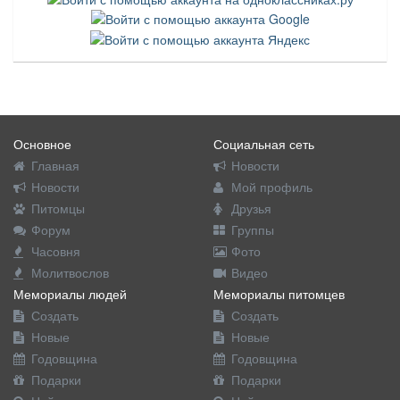
Основное
Социальная сеть
Главная
Новости
Новости
Мой профиль
Питомцы
Друзья
Форум
Группы
Часовня
Фото
Молитвослов
Видео
Мемориалы людей
Мемориалы питомцев
Создать
Создать
Новые
Новые
Годовщина
Годовщина
Подарки
Подарки