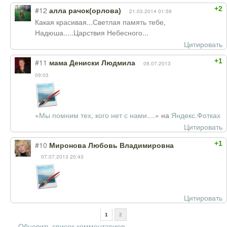
+2
#12
алла рачок(орлова)
21.03.2014 01:59
Какая красивая...Светлая память тебе,
Надюша.....Царствия Небесного...
Цитировать
+1
#11
мама Дениски Людмила
08.07.2013
09:03
«
Мы помним тех, кого нет с нами....
» на
Яндекс.Фотках
Цитировать
+1
#10
Миронова Любовь Владимировна
07.07.2013 20:43
Цитировать
1
2
Обновить список комментариев