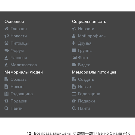
Основное
Социальная сеть
Главная
Новости
Новости
Мой профиль
Питомцы
Друзья
Форум
Группы
Часовня
Фото
Молитвослов
Видео
Мемориалы людей
Мемориалы питомцев
Создать
Создать
Новые
Новые
Годовщина
Годовщина
Подарки
Подарки
Найти
Найти
12+
Все права защищены! © 2009—2017 Вечно С нами v.4.0