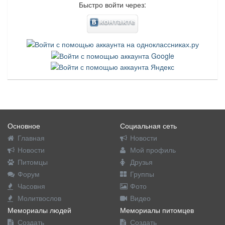
Быстро войти через:
Основное
Социальная сеть
Главная
Новости
Новости
Мой профиль
Питомцы
Друзья
Форум
Группы
Часовня
Фото
Молитвослов
Видео
Мемориалы людей
Мемориалы питомцев
Создать
Создать