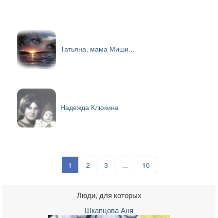
Татьяна, мама Миши...
Надежда Клюкина
1
2
3
...
10
Люди, для которых
Шкапцова Аня