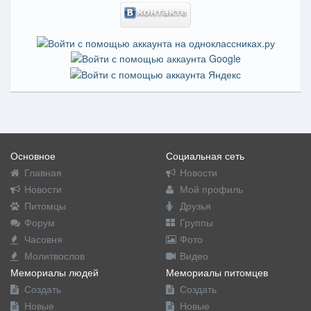
Основное
Социальная сеть
Главная
Новости
Новости
Мой профиль
Питомцы
Друзья
Форум
Группы
Часовня
Фото
Молитвослов
Видео
Мемориалы людей
Мемориалы питомцев
Создать
Создать
Новые
Новые