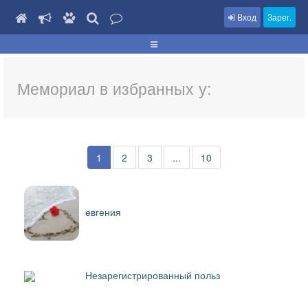
Вход
Зарег.
Мемориал в избранных у:
1
2
3
...
10
евгения
Незарегистрированный польз