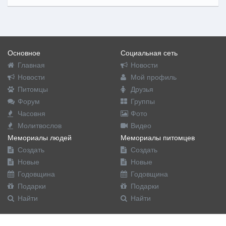
Основное
Социальная сеть
Главная
Новости
Новости
Мой профиль
Питомцы
Друзья
Форум
Группы
Часовня
Фото
Молитвослов
Видео
Мемориалы людей
Мемориалы питомцев
Создать
Создать
Новые
Новые
Годовщина
Годовщина
Подарки
Подарки
Найти
Найти