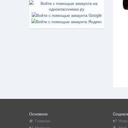
Основное
Социаль
Главная
Ново
Новости
Мой 