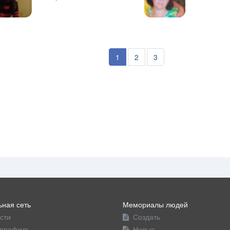
1
2
3
ная сеть
Мемориалы людей
сти
Создать
профиль
Новые