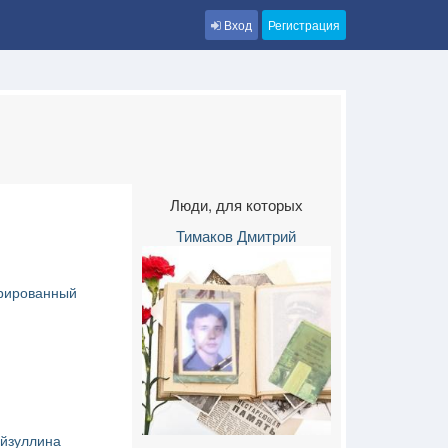
Вход
Регистрация
Люди, для которых
Тимаков Дмитрий
рированный
йзуллина