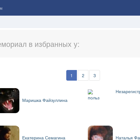
м
мориал в избранных у:
1
2
3
Незарегист
польз
Маришка Файзуллина
Екатерина Семагина
Наталья Фа