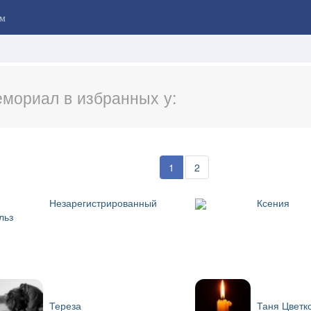
м
мориал в избранных у:
1
2
Незарегистрированный
Ксения
льз
Тереза
Таня Цветк