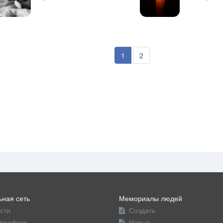
1
2
ная сеть
Мемориалы людей
сти
Создать
профиль
Новые