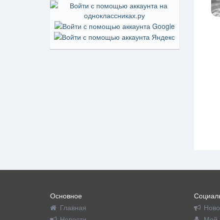
Основное
Социаль
Главная
Ново
Новости
Мой 