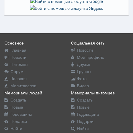
Основное
Социальная сеть
Главная
Новости
Новости
Мой профиль
Питомцы
Друзья
Форум
Группы
Часовня
Фото
Молитвослов
Видео
Мемориалы людей
Мемориалы питомцев
Создать
Создать
Новые
Новые
Годовщина
Годовщина
Подарки
Подарки
Найти
Найти