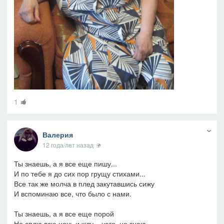
1
Валерия
12 года/лет назад
Ты знаешь, а я все еще пишу...
И по тебе я до сих пор грущу стихами...
Все так же молча в плед закутавшись сижу
И вспоминаю все, что было с нами.
Ты знаешь, а я все еще порой
Не сплю всю ночь и жду... чего, не знаю.