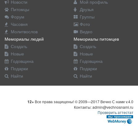
Новости
Мой профиль
Питомцы
Друзья
Форум
Группы
Часовня
Фото
Молитвослов
Видео
Мемориалы людей
Мемориалы питомцев
Создать
Создать
Новые
Новые
Годовщина
Годовщина
Подарки
Подарки
Найти
Найти
12+
Все права защищены! © 2009—2017 Вечно С нами v.4.0
Контакты: admin@vechnosnami.ru
Проверить аттестат