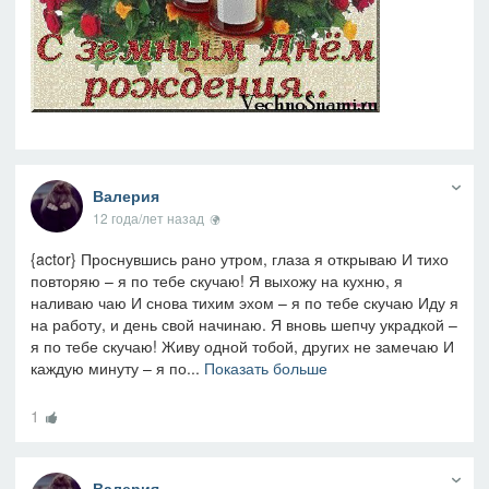
Валерия
12 года/лет назад
{actor} Проснувшись рано утром, глаза я открываю И тихо
повторяю – я по тебе скучаю! Я выхожу на кухню, я
наливаю чаю И снова тихим эхом – я по тебе скучаю Иду я
на работу, и день свой начинаю. Я вновь шепчу украдкой –
я по тебе скучаю! Живу одной тобой, других не замечаю И
каждую минуту – я по...
Показать больше
1
Валерия