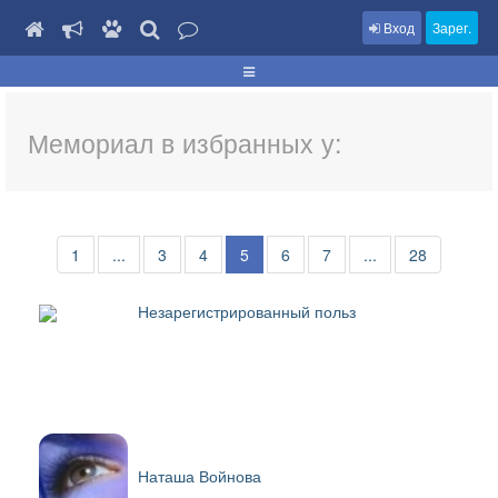
Вход
Зарег.
Мемориал в избранных у:
1
...
3
4
5
6
7
...
28
Незарегистрированный польз
Наташа Войнова