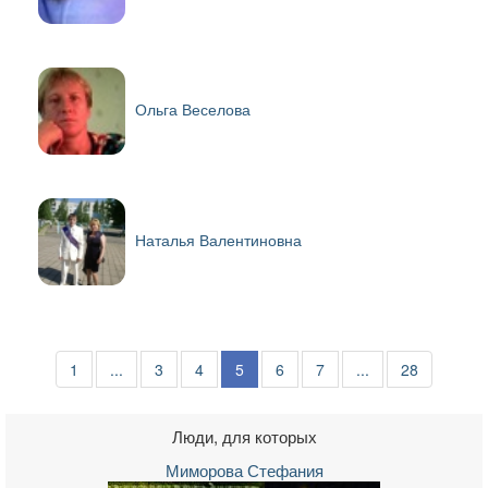
Ольга Веселова
Наталья Валентиновна
1
...
3
4
5
6
7
...
28
Люди, для которых
Миморова Стефания