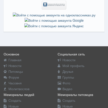
Основное
Социальная сеть
Главная
Новости
Новости
Мой профиль
Питомцы
Друзья
Форум
Группы
Часовня
Фото
Молитвослов
Видео
Мемориалы людей
Мемориалы питомцев
Создать
Создать
Новые
Новые