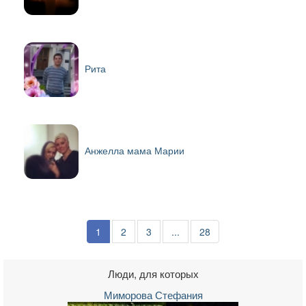
Рита
Анжелла мама Марии
1
2
3
...
28
Люди, для которых
Миморова Стефания