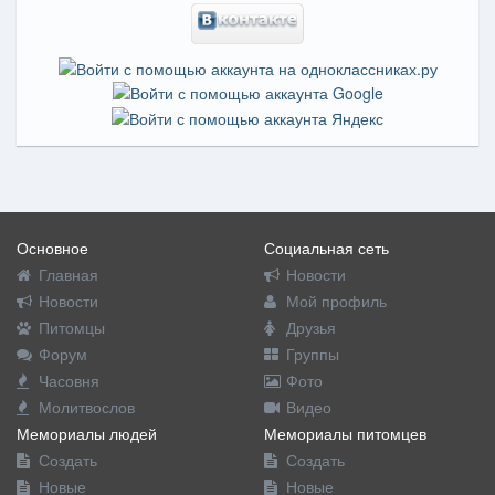
Основное
Социальная сеть
Главная
Новости
Новости
Мой профиль
Питомцы
Друзья
Форум
Группы
Часовня
Фото
Молитвослов
Видео
Мемориалы людей
Мемориалы питомцев
Создать
Создать
Новые
Новые