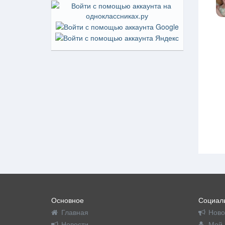
Основное
Социаль
Главная
Ново
Новости
Мой 