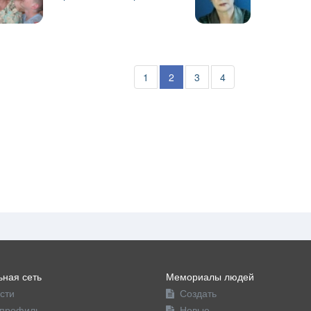
1
2
3
4
ная сеть
Мемориалы людей
сти
Создать
профиль
Новые