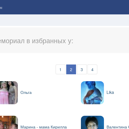
м
мориал в избранных у:
1
2
3
4
Ольга
Lika
Марина - мама Кирилла
Валентина 