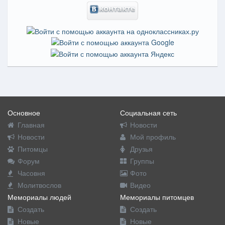
Основное
Социальная сеть
Главная
Новости
Новости
Мой профиль
Питомцы
Друзья
Форум
Группы
Часовня
Фото
Молитвослов
Видео
Мемориалы людей
Мемориалы питомцев
Создать
Создать
Новые
Новые