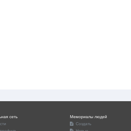
ная сеть
Мемориалы людей
сти
Создать
профиль
Новые