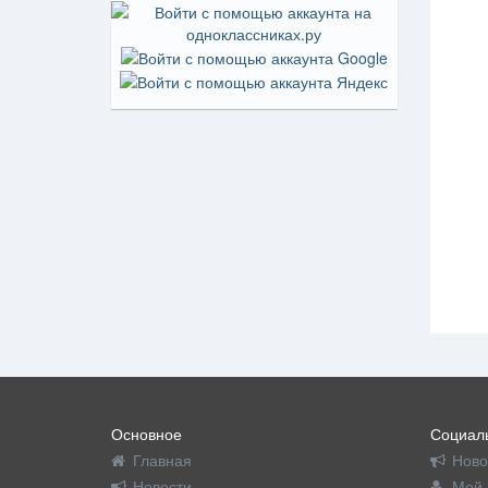
Основное
Социаль
Главная
Ново
Новости
Мой 