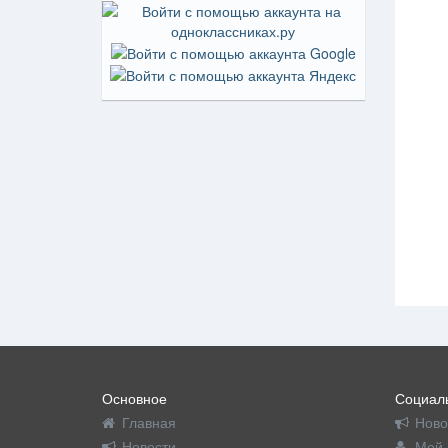
Основное
Социаль
Главная
Ново
Новости
Мой 