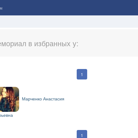
м
мориал в избранных у:
1
Марченко Анастасия
ьевна
1