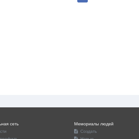
ная сеть
Мемориалы людей
сти
Создать
профиль
Новые