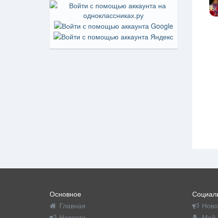
Основное
Социаль
Главная
Ново
Новости
Мой 