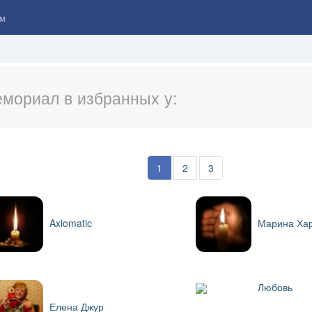
м
мориал в избранных у:
1
2
3
Axiomatic
Марина Ха
Любовь
Елена Джур