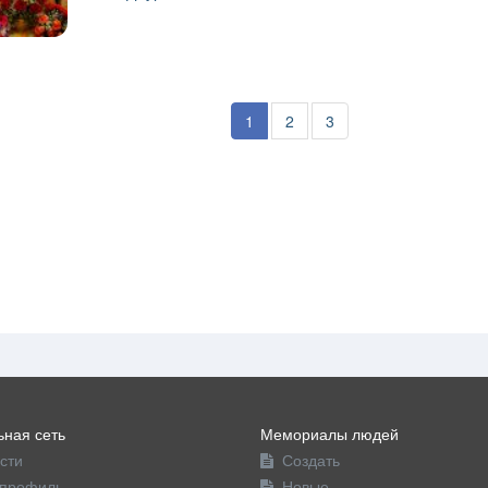
1
2
3
ная сеть
Мемориалы людей
сти
Создать
профиль
Новые