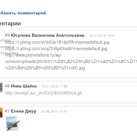
бавить комментарий
ентарии
#9
Юсупова Валентина Анатольевна
24.01.2019 15:01
https://i.ytimg.com/vi/3dUe1B18pPA/maxresdefault.jpg
https://i.ytimg.com/vi/qZ5VlpK9xd8/maxresdefault.jpg
http://www.planetaflora.ru/wp-
content/uploads/2018/01/%D0%A2%D0%B0%D1%82%D1%8C%
%D0%B4%D0%B5%D0%BD%D1%8C.jpg
#8
Инна Шайко
19.01.2018 17:26
http://bestgif.su/_ph/63/2/843385504.gif
#7
Елена Джур
02.06.2017 17:14