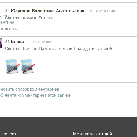
#2
Юсупова Валентина Анатольевна
11.04.2016 10:48
Светлая память Татьяне.
#1
Елена
09.04.2016 08:52
Светлая Вечная Память , Божьей Благодати Татьянe
новить список комментариев
S лента комментариев этой записи
ная сеть
Мемориалы людей