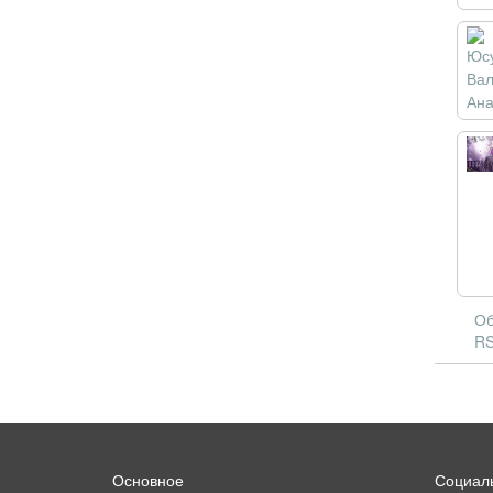
Об
RS
Основное
Социаль