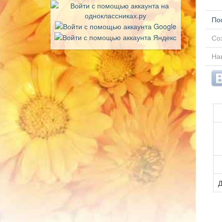
По
Соз
Нав
Д