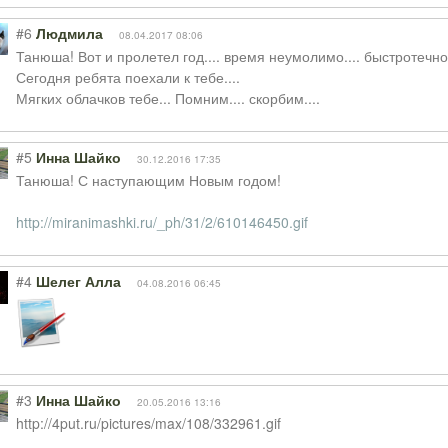
#6
Людмила
08.04.2017 08:06
Танюша! Вот и пролетел год.... время неумолимо.... быстротечно..
Сегодня ребята поехали к тебе....
Мягких облачков тебе... Помним.... скорбим....
#5
Инна Шайко
30.12.2016 17:35
Танюша! С наступающим Новым годом!
http://miranimashki.ru/_ph/31/2/610146450.gif
#4
Шелег Алла
04.08.2016 06:45
#3
Инна Шайко
20.05.2016 13:16
http://4put.ru/pictures/max/108/332961.gif