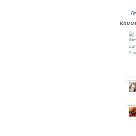
До
Комм