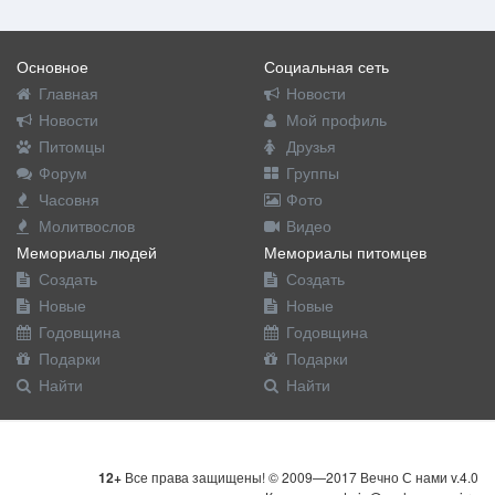
Основное
Социальная сеть
Главная
Новости
Новости
Мой профиль
Питомцы
Друзья
Форум
Группы
Часовня
Фото
Молитвослов
Видео
Мемориалы людей
Мемориалы питомцев
Создать
Создать
Новые
Новые
Годовщина
Годовщина
Подарки
Подарки
Найти
Найти
12+
Все права защищены! © 2009—2017 Вечно С нами v.4.0