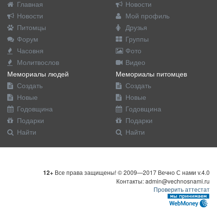
Главная
Новости
Новости
Мой профиль
Питомцы
Друзья
Форум
Группы
Часовня
Фото
Молитвослов
Видео
Мемориалы людей
Мемориалы питомцев
Создать
Создать
Новые
Новые
Годовщина
Годовщина
Подарки
Подарки
Найти
Найти
12+
Все права защищены! © 2009—2017 Вечно С нами v.4.0
Контакты: admin@vechnosnami.ru
Проверить аттестат