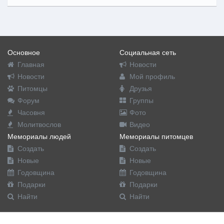
Основное
Социальная сеть
Главная
Новости
Новости
Мой профиль
Питомцы
Друзья
Форум
Группы
Часовня
Фото
Молитвослов
Видео
Мемориалы людей
Мемориалы питомцев
Создать
Создать
Новые
Новые
Годовщина
Годовщина
Подарки
Подарки
Найти
Найти