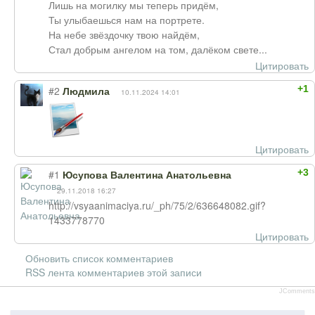
Лишь на могилку мы теперь придём,
Ты улыбаешься нам на портрете.
На небе звёздочку твою найдём,
Стал добрым ангелом на том, далёком свете...
Цитировать
+1
#2
Людмила
10.11.2024 14:01
Цитировать
+3
#1
Юсупова Валентина Анатольевна
29.11.2018 16:27
http://vsyaanimaciya.ru/_ph/75/2/636648082.gif?
1433778770
Цитировать
Обновить список комментариев
RSS лента комментариев этой записи
JComments