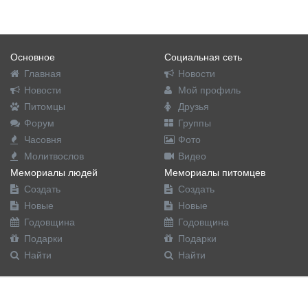
Основное
Социальная сеть
Главная
Новости
Новости
Мой профиль
Питомцы
Друзья
Форум
Группы
Часовня
Фото
Молитвослов
Видео
Мемориалы людей
Мемориалы питомцев
Создать
Создать
Новые
Новые
Годовщина
Годовщина
Подарки
Подарки
Найти
Найти