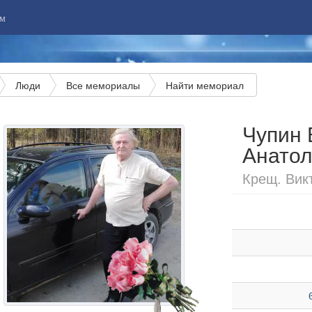
м
Люди
Все мемориалы
Найти мемориал
Чупин 
Анатол
Крещ. Викт