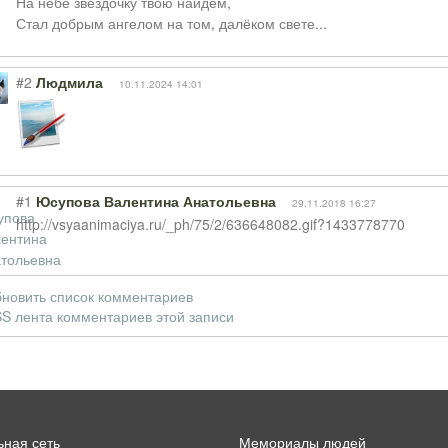
На небе звёздочку твою найдём,
Стал добрым ангелом на том, далёком свете...
#2
Людмила
10.11.2024 14:01
#1
Юсупова Валентина Анатольевна
29.11.2018 16:27
http://vsyaanimaciya.ru/_ph/75/2/636648082.gif?1433778770
новить список комментариев
S лента комментариев этой записи
ная сеть
Мемориалы людей