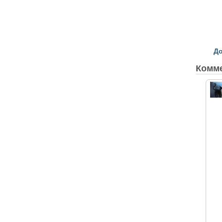
До
Комм