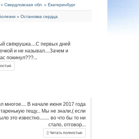
 Свердловская обл. » Екатеринбург
Болезни » Остановка сердца
й свёкрушка....С первых дней
дочкой и не называл....Зачем и
ас покинул???...
ностью
 многое.... В начале июня 2017 года
таренькую тещу... Мы не знали,( если
ло это известно........ во что бы то ни
стало, отговор...
Читать полностью