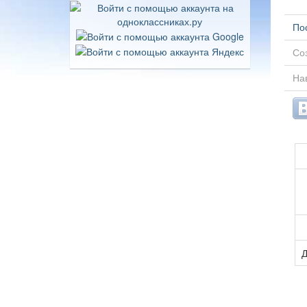
По
Соз
Нав
Д