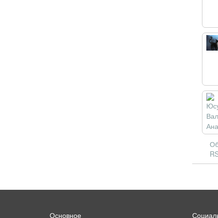
Об
RS
Основное
Социаль