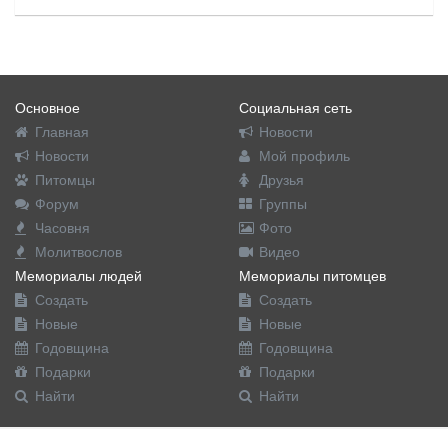
Основное
Социальная сеть
Главная
Новости
Новости
Мой профиль
Питомцы
Друзья
Форум
Группы
Часовня
Фото
Молитвослов
Видео
Мемориалы людей
Мемориалы питомцев
Создать
Создать
Новые
Новые
Годовщина
Годовщина
Подарки
Подарки
Найти
Найти