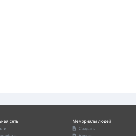
ная сеть
Мемориалы людей
сти
Создать
профиль
Новые