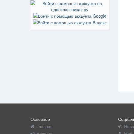
Основное
Социаль
Главная
Ново
Новости
Мой 