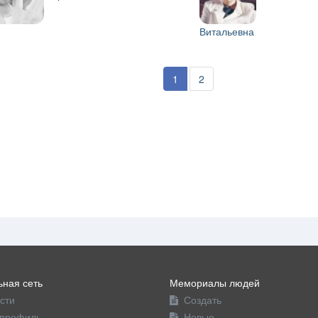
Витальевна
1
2
ная сеть
Мемориалы людей
сти
Создать
профиль
Новые