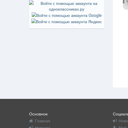
Основное
Социаль
Главная
Ново
Новости
Мой 