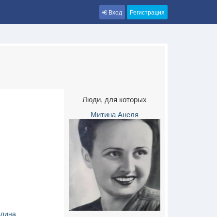
Вход
Регистрация
Люди, для которых
Митина Анеля
алина