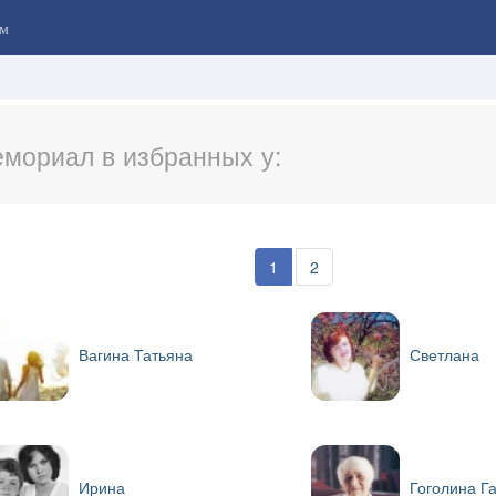
м
мориал в избранных у:
1
2
Вагина Татьяна
Светлана
Ирина
Гоголина Г