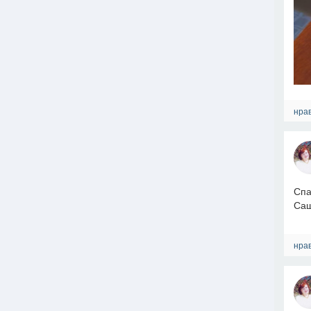
нрав
Спа
Саш
нрав