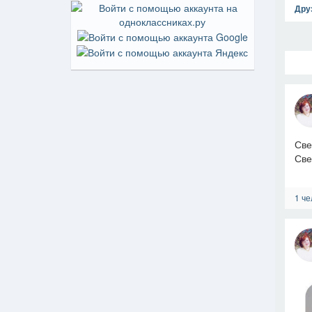
Дру
Све
Све
1 че