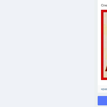
Оле
нрав