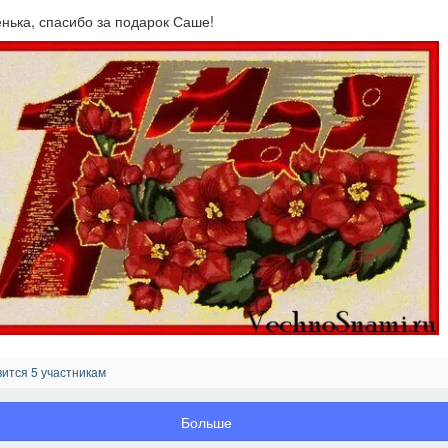
нька, спасибо за подарок Саше!
ится 5 участникам
Больше