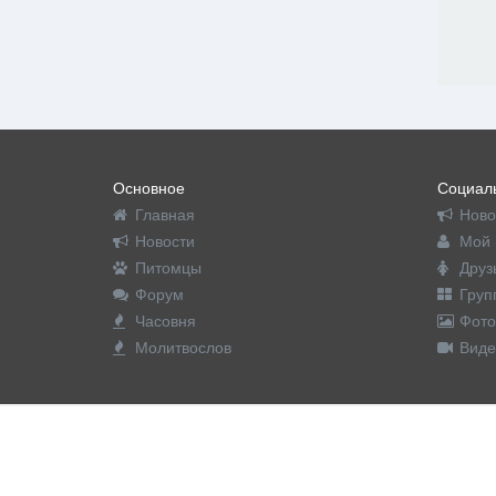
Основное
Социаль
Главная
Ново
Новости
Мой 
Питомцы
Друз
Форум
Груп
Часовня
Фото
Молитвослов
Виде