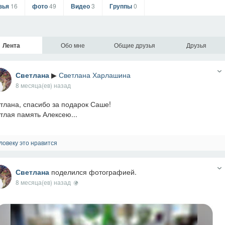
зья
16
фото
49
Видео
3
Группы
0
Лента
Обо мне
Общие друзья
Друзья
Светлана
▶
Светлана Харлашина
8 месяца(ев) назад
тлана, спасибо за подарок Саше!
тлая память Алексею...
ловеку это нравится
Светлана
поделился фотографией.
8 месяца(ев) назад