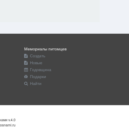
Мемориалы питомцев
Создать
Новые
Годовщина
Подарки
Найти
ами v.4.0
osnami.ru