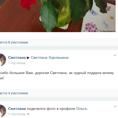
ится 8 участникам
Светлана
▶
Светлана Харлашина
1 год назад
сибо большое Вам, дорогая Светлана, за чудный подарок моему
е!
ится 4 участникам
Светлана
поделился фото в профиле
Ольга
.
1 год назад