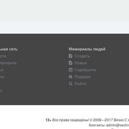
ная сеть
Мемориалы людей
сти
Создать
профиль
Новые
ья
Годовщина
пы
Подарки
Найти
о
12+
Все права защищены! © 2009—2017 Вечно С н
Контакты: admin@vechn