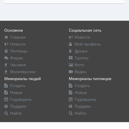
Основное
Социальная сеть
Главная
Новости
Новости
Мой профиль
Питомцы
Друзья
Форум
Группы
Часовня
Фото
Молитвослов
Видео
Мемориалы людей
Мемориалы питомцев
Создать
Создать
Новые
Новые
Годовщина
Годовщина
Подарки
Подарки
Найти
Найти