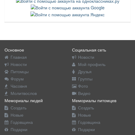
Основное
Социальная сеть
Главная
Новости
Новости
Мой профиль
Питомцы
Друзья
Форум
Группы
Часовня
Фото
Молитвослов
Видео
Мемориалы людей
Мемориалы питомцев
Создать
Создать
Новые
Новые
Годовщина
Годовщина
Подарки
Подарки