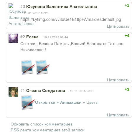
+1
#3
Юсупова Валентина Анатольевна
25.01.2017 15:25
https://i.ytimg.com/vi/3dUe1B18pPA/maxresdefault.jpg
Цитировать
+4
#2
Елена
19.11.2015 08:44
Светлая, Вечная Память ,Божьей Благодати Татьянe
Николаевнe !
Цитировать
+3
#1
Оксана Солдатова
19.11.2015 08:43
Открытки » Анимашки
»
Цветы
Цитировать
Обновить список комментариев
RSS лента комментариев этой записи