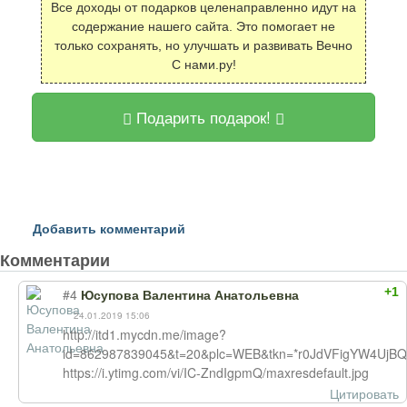
Все доходы от подарков целенаправленно идут на
содержание нашего сайта. Это помогает не
только сохранять, но улучшать и развивать Вечно
С нами.ру!
Подарить подарок!
Добавить комментарий
Комментарии
+1
#4
Юсупова Валентина Анатольевна
24.01.2019 15:06
http://itd1.mycdn.me/image?
id=862987839045&t=20&plc=WEB&tkn=*r0JdVFigYW4UjB
https://i.ytimg.com/vi/IC-ZndIgpmQ/maxresdefault.jpg
Цитировать