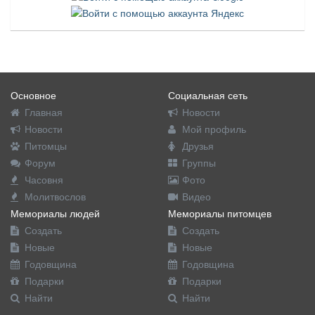
Основное
Социальная сеть
Главная
Новости
Новости
Мой профиль
Питомцы
Друзья
Форум
Группы
Часовня
Фото
Молитвослов
Видео
Мемориалы людей
Мемориалы питомцев
Создать
Создать
Новые
Новые
Годовщина
Годовщина
Подарки
Подарки
Найти
Найти