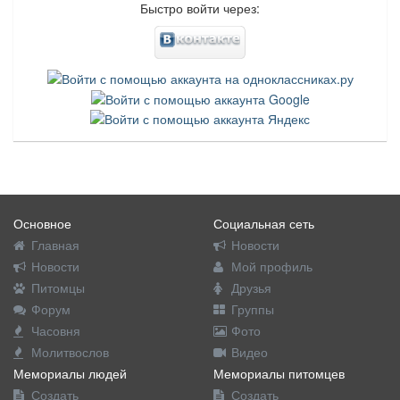
Быстро войти через:
Основное
Социальная сеть
Главная
Новости
Новости
Мой профиль
Питомцы
Друзья
Форум
Группы
Часовня
Фото
Молитвослов
Видео
Мемориалы людей
Мемориалы питомцев
Создать
Создать