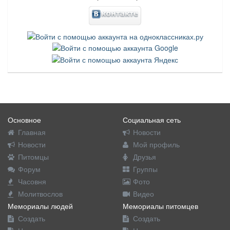
Основное
Социальная сеть
Главная
Новости
Новости
Мой профиль
Питомцы
Друзья
Форум
Группы
Часовня
Фото
Молитвослов
Видео
Мемориалы людей
Мемориалы питомцев
Создать
Создать