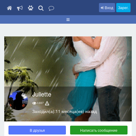
Вход
Зарег.
Juliette
3,837
Заходил(а):11 месяца(ев) назад
В друзья
Написать сообщение