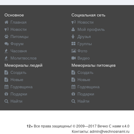
Основное
Социальная сеть
Главная
Новости
Новости
Мой профиль
Питомцы
Друзья
Форум
Группы
Часовня
Фото
Молитвослов
Видео
Мемориалы людей
Мемориалы питомцев
Создать
Создать
Новые
Новые
Годовщина
Годовщина
Подарки
Подарки
Найти
Найти
12+
Все права защищены! © 2009—2017 Вечно С нами v.4.0
Контакты: admin@vechnosnami.ru