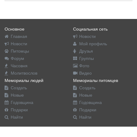
Основное
Социальная сеть
Главная
Новости
Новости
Мой профиль
Питомцы
Друзья
Форум
Группы
Часовня
Фото
Молитвослов
Видео
Мемориалы людей
Мемориалы питомцев
Создать
Создать
Новые
Новые
Годовщина
Годовщина
Подарки
Подарки
Найти
Найти