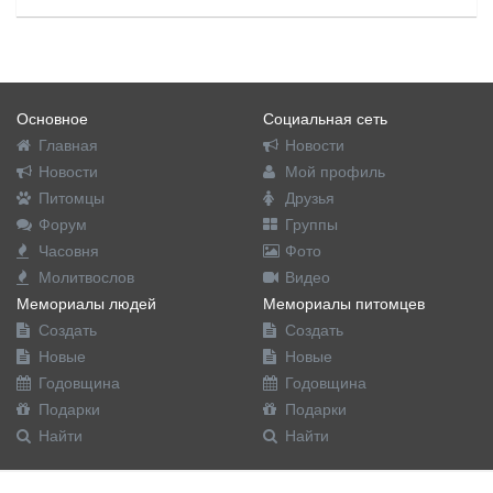
Основное
Социальная сеть
Главная
Новости
Новости
Мой профиль
Питомцы
Друзья
Форум
Группы
Часовня
Фото
Молитвослов
Видео
Мемориалы людей
Мемориалы питомцев
Создать
Создать
Новые
Новые
Годовщина
Годовщина
Подарки
Подарки
Найти
Найти