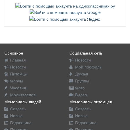
Основное
Социальная сеть
Главная
Новости
Новости
Мой профиль
Питомцы
Друзья
Форум
Группы
Часовня
Фото
Молитвослов
Видео
Мемориалы людей
Мемориалы питомцев
Создать
Создать
Новые
Новые
Годовщина
Годовщина
Подарки
Подарки