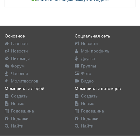
Основное
Социальная сеть
Главная
Новости
Новости
Мой профиль
Питомцы
Друзья
Форум
Группы
Часовня
Фото
Молитвослов
Видео
Мемориалы людей
Мемориалы питомцев
Создать
Создать
Новые
Новые
Годовщина
Годовщина
Подарки
Подарки
Найти
Найти