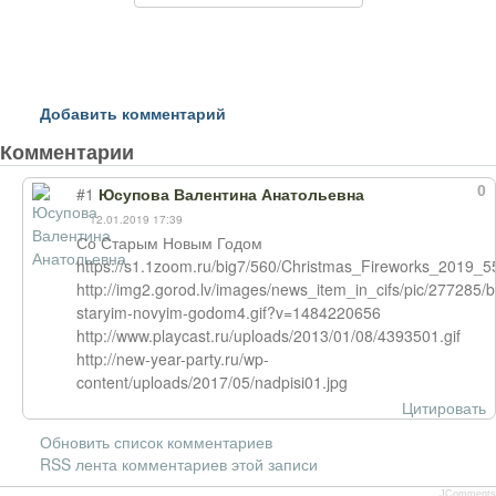
Добавить комментарий
Комментарии
0
#1
Юсупова Валентина Анатольевна
12.01.2019 17:39
Со Старым Новым Годом
https://s1.1zoom.ru/big7/560/Christmas_Fireworks_2019_
http://img2.gorod.lv/images/news_item_in_cifs/pic/277285/b
staryim-novyim-godom4.gif?v=1484220656
http://www.playcast.ru/uploads/2013/01/08/4393501.gif
http://new-year-party.ru/wp-
content/uploads/2017/05/nadpisi01.jpg
Цитировать
Обновить список комментариев
RSS лента комментариев этой записи
JComments