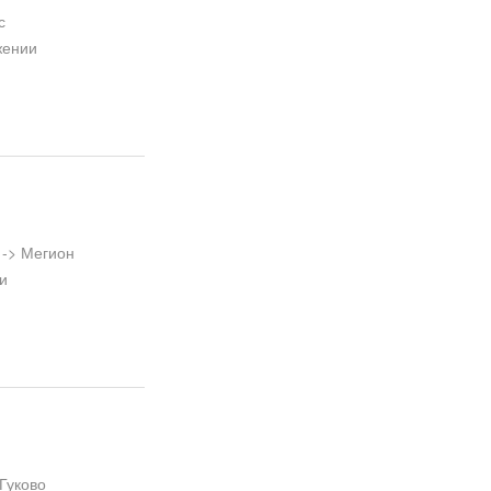
с
жении
-> Мегион
и
Гуково