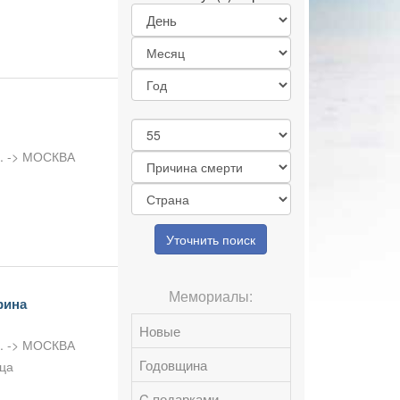
л. -> МОСКВА
Уточнить поиск
Мемориалы:
рина
Новые
л. -> МОСКВА
Годовщина
дца
C подарками