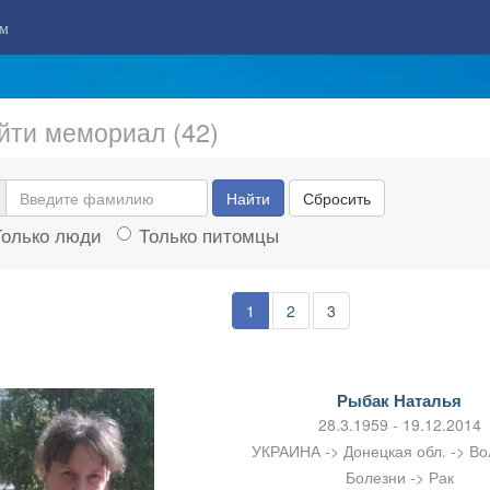
м
йти мемориал (42)
Найти
Сбросить
Только люди
Только питомцы
1
2
3
Рыбак Наталья
28.3.1959 - 19.12.2014
УКРАИНА -> Донецкая обл. -> В
Болезни -> Рак