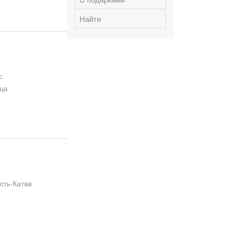
Найти
с
дца
сть-Катав