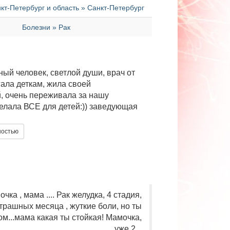
т-Петербург и область » Санкт-Петербург
Болезни » Рак
ый человек, светлой души, врач от
гала деткам, жила своей
, очень переживала за нашу
елала ВСЕ для детей:)) заведующая
ностью
чка , мама .... Рак желудка, 4 стадия,
страшных месяца , жуткие боли, но ты
м...мама какая ты стойкая! Мамочка,
уже 2...