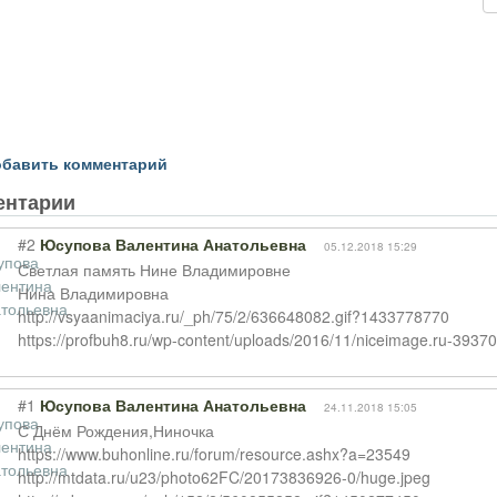
бавить комментарий
ентарии
#2
Юсупова Валентина Анатольевна
05.12.2018 15:29
Светлая память Нине Владимировне
Нина Владимировна
http://vsyaanimaciya.ru/_ph/75/2/636648082.gif?1433778770
https://profbuh8.ru/wp-content/uploads/2016/11/niceimage.ru-3937
#1
Юсупова Валентина Анатольевна
24.11.2018 15:05
С Днём Рождения,Ниночка
https://www.buhonline.ru/forum/resource.ashx?a=23549
http://mtdata.ru/u23/photo62FC/20173836926-0/huge.jpeg