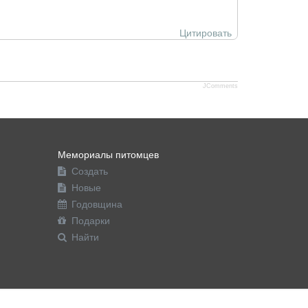
Цитировать
JComments
Мемориалы питомцев
Создать
Новые
Годовщина
Подарки
Найти