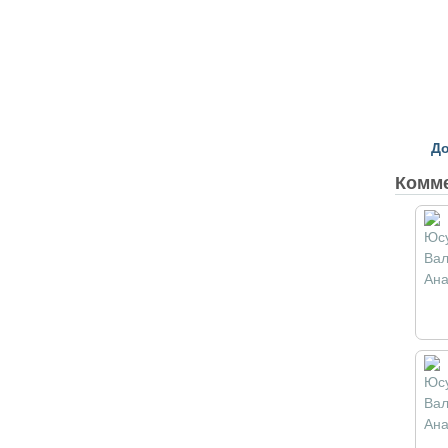
До
Комм