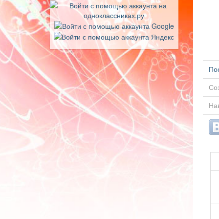
По
Соз
Нав