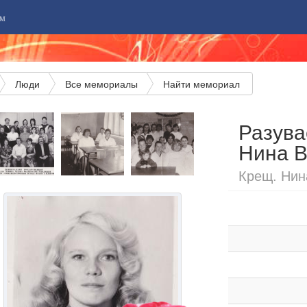
м
Люди
Все мемориалы
Найти мемориал
Разува
Нина 
Крещ. Нина