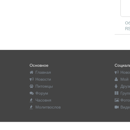
Об
RS
Основное
Социаль
Главная
Ново
Новости
Мой 
Питомцы
Друз
Форум
Груп
Часовня
Фото
Молитвослов
Виде