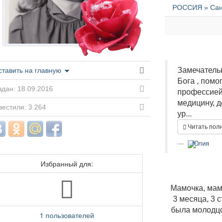
РОССИЯ » Санк
Замечательн
ставить на главную
Бога , помо
дан: 18.09.2016
профессией
медицину, д
естили: 3 264
ур...
Читать пол
Юлия
Избранный для:
Мамочка, мамо
3 месяца, 3 
была молодцо
1 пользователей