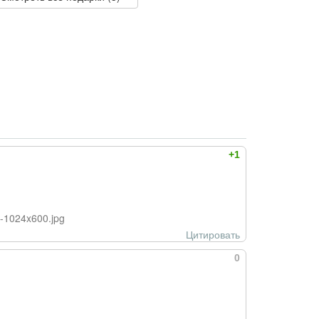
+1
0-1024x600.jpg
Цитировать
0