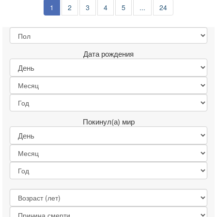
1
2
3
4
5
...
24
Дата рождения
Покинул(а) мир