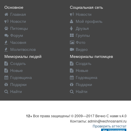
Основное
Социальная сеть
Главная
Новости
Новости
Мой профиль
Питомцы
Друзья
Форум
Группы
Часовня
Фото
Молитвослов
Видео
Мемориалы людей
Мемориалы питомцев
Создать
Создать
Новые
Новые
Годовщина
Годовщина
Подарки
Подарки
Найти
Найти
12+
Все права защищены! © 2009—2017 Вечно С нами v.4.0
Контакты: admin@vechnosnami.ru
Проверить аттестат