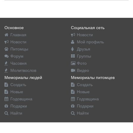
Основное
Социальная сеть
Главная
Новости
Новости
Мой профиль
Питомцы
Друзья
Форум
Группы
Часовня
Фото
Молитвослов
Видео
Мемориалы людей
Мемориалы питомцев
Создать
Создать
Новые
Новые
Годовщина
Годовщина
Подарки
Подарки
Найти
Найти