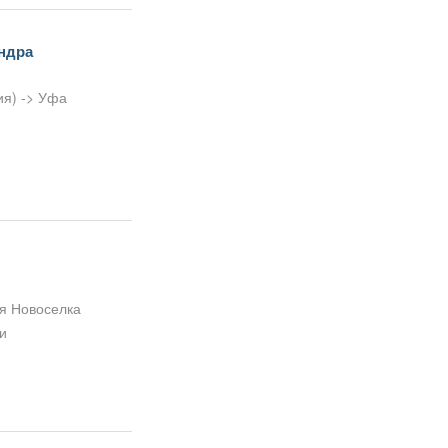
андра
я) -> Уфа
ая Новоселка
и