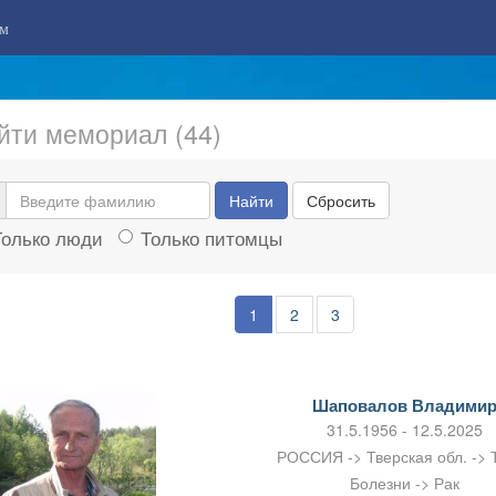
м
йти мемориал (44)
Найти
Сбросить
Только люди
Только питомцы
1
2
3
Шаповалов Владими
31.5.1956 - 12.5.2025
РОССИЯ -> Тверская обл. -> 
Болезни -> Рак