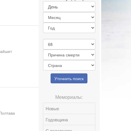
Тайшет
Уточнить поиск
Мемориалы:
Новые
 Полтава
Годовщина
C подарками