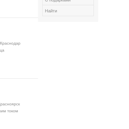
Найти
 Краснодар
дца
Красноярск
ким током