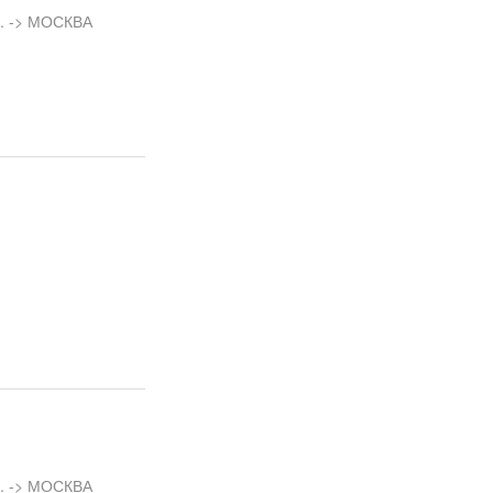
л. -> МОСКВА
л. -> МОСКВА