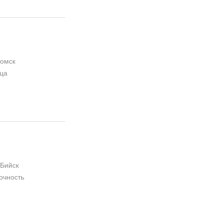
Томск
дца
 Бийск
очность