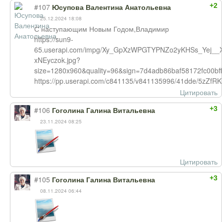
+2
#107
Юсупова Валентина Анатольевна
25.12.2024 18:08
С наступающим Новым Годом,Владимир
https://sun9-
65.userapi.com/impg/Xy_GpXzWPGTYPNZo2yKHSs_Yej__
xNEyczok.jpg?
size=1280x960&quality=96&sign=7d4adb86baf58172fc00b
https://pp.userapi.com/c841135/v841135996/41dde/5zZfRK
Цитировать
+3
#106
Гоголина Галина Витальевна
23.11.2024 08:25
Цитировать
+3
#105
Гоголина Галина Витальевна
08.11.2024 06:44