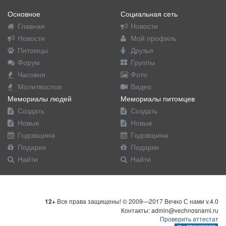
Основное
Социальная сеть
Главная
Новости
Новости
Мой профиль
Питомцы
Друзья
Форум
Группы
Часовня
Фото
Молитвослов
Видео
Мемориалы людей
Мемориалы питомцев
Создать
Создать
Новые
Новые
Годовщина
Годовщина
Подарки
Подарки
Найти
Найти
12+
Все права защищены! © 2009—2017 Вечно С нами v.4.0
Контакты: admin@vechnosnami.ru
Проверить аттестат