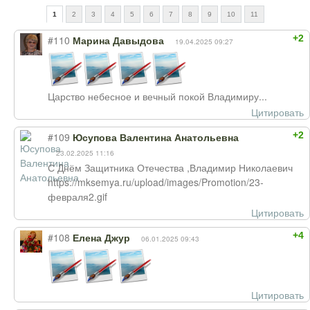
1
2
3
4
5
6
7
8
9
10
11
+2
#110
Марина Давыдова
19.04.2025 09:27
Царство небесное и вечный покой Владимиру...
Цитировать
+2
#109
Юсупова Валентина Анатольевна
23.02.2025 11:16
С Днём Защитника Отечества ,Владимир Николаевич
https://mksemya.ru/upload/images/Promotion/23-
февраля2.gif
Цитировать
+4
#108
Елена Джур
06.01.2025 09:43
Цитировать