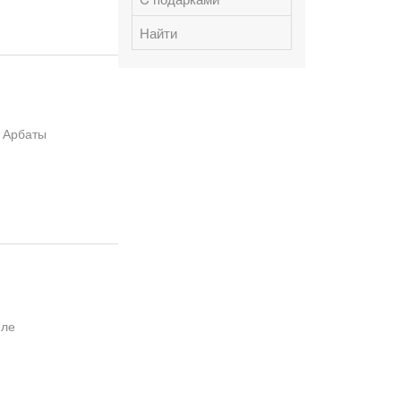
Найти
> Арбаты
иле