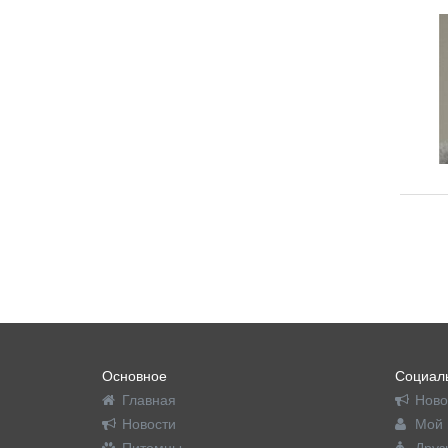
Основное
Социаль
Главная
Ново
Новости
Мой 
Питомцы
Друз