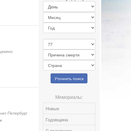
 щекино
Уточнить поиск
Мемориалы:
Новые
анкт-Петербург
Годовщина
и
C подарками