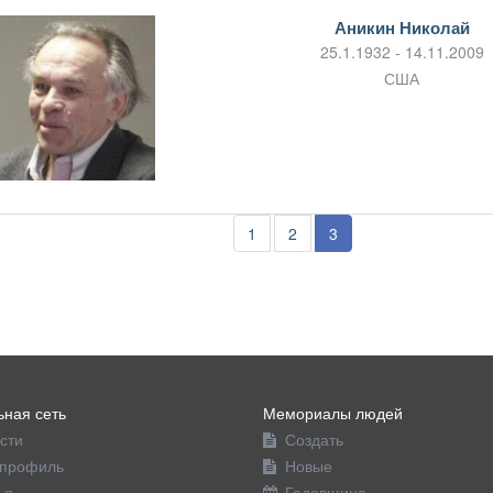
Аникин Николай
25.1.1932 - 14.11.2009
США
1
2
3
ная сеть
Мемориалы людей
сти
Создать
профиль
Новые
ья
Годовщина