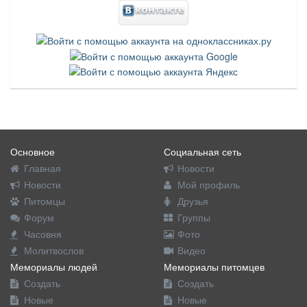
Основное
Социальная сеть
Главная
Новости
Новости
Мой профиль
Питомцы
Друзья
Форум
Группы
Часовня
Фото
Молитвослов
Видео
Мемориалы людей
Мемориалы питомцев
Создать
Создать
Новые
Новые