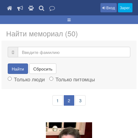
Вход
Зарег.
Найти мемориал (50)
Найти
Сбросить
Только люди
Только питомцы
1
2
3