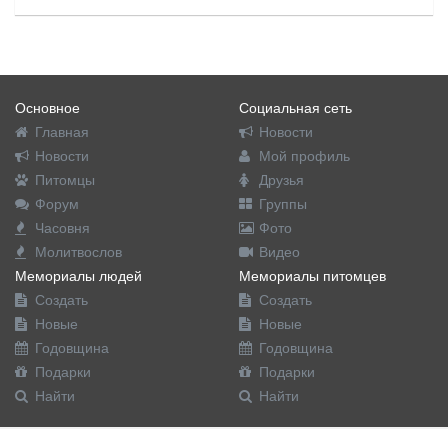
Основное
Социальная сеть
Главная
Новости
Новости
Мой профиль
Питомцы
Друзья
Форум
Группы
Часовня
Фото
Молитвослов
Видео
Мемориалы людей
Мемориалы питомцев
Создать
Создать
Новые
Новые
Годовщина
Годовщина
Подарки
Подарки
Найти
Найти