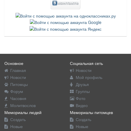
Основное
Социальная сеть
Главная
Новости
Новости
Мой профиль
Питомцы
Друзья
Форум
Группы
Часовня
Фото
Молитвослов
Видео
Мемориалы людей
Мемориалы питомцев
Создать
Создать
Новые
Новые