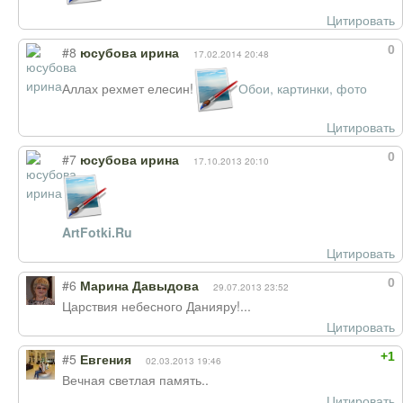
Цитировать
0
#8
юсубова ирина
17.02.2014 20:48
Аллах рехмет елесин!
Обои, картинки, фото
Цитировать
0
#7
юсубова ирина
17.10.2013 20:10
ArtFotki.Ru
Цитировать
0
#6
Марина Давыдова
29.07.2013 23:52
Царствия небесного Данияру!...
Цитировать
+1
#5
Евгения
02.03.2013 19:46
Вечная светлая память..
Цитировать