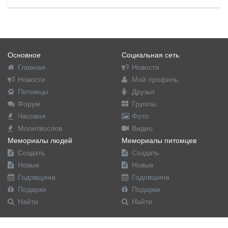
Основное
Социальная сеть
Главная
Новости
Новости
Мой профиль
Питомцы
Друзья
Форум
Группы
Часовня
Фото
Молитвослов
Видео
Мемориалы людей
Мемориалы питомцев
Создать
Создать
Новые
Новые
Годовщина
Годовщина
Подарки
Подарки
Найти
Найти