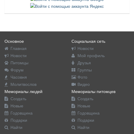
Основное
Социальная сеть
Главная
Новости
Новости
Мой профиль
Питомцы
Друзья
Форум
Группы
Часовня
Фото
Молитвослов
Видео
Мемориалы людей
Мемориалы питомцев
Создать
Создать
Новые
Новые
Годовщина
Годовщина
Подарки
Подарки
Найти
Найти