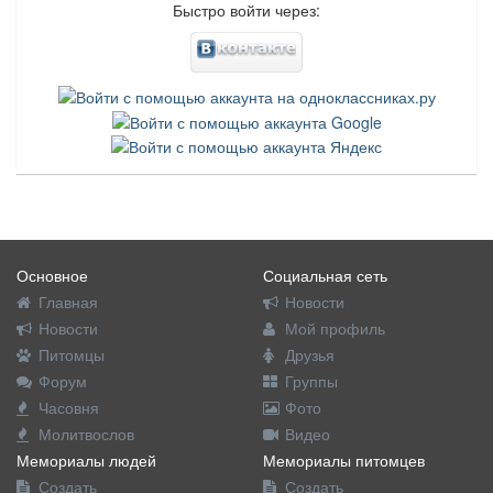
Быстро войти через:
Основное
Социальная сеть
Главная
Новости
Новости
Мой профиль
Питомцы
Друзья
Форум
Группы
Часовня
Фото
Молитвослов
Видео
Мемориалы людей
Мемориалы питомцев
Создать
Создать