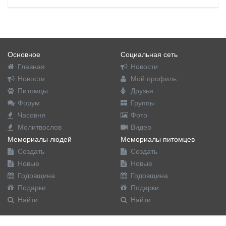
Основное
Социальная сеть
Главная
Новости
Новости
Мой профиль
Питомцы
Друзья
Форум
Группы
Часовня
Фото
Молитвослов
Видео
Мемориалы людей
Мемориалы питомцев
Создать
Создать
Новые
Новые
Годовщина
Годовщина
Подарки
Подарки
Найти
Найти